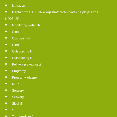
Magazyn
Mechanizm BACKUP w rejestratorach Vivotek na przykładzie
ND9542P
Monitoring wideo IP
O nas
Obsługa firm
Oferta
Outsourcing IT
Outsourcing IT
Polityka prywatności
Programy
Programy własne
RCP
Serwery
Serwery
Sieci IT
ŚT
ThunderGem AI