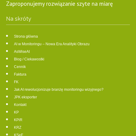
Zaproponujemy rozwiązanie szyte na miarę
Na skróty
Strona główna
AI w Monitoringu – Nowa Era Analityki Obrazu
AsWiseAI
Blog / Ciekawostki
Cennik
Faktura
FK
Jak AI rewolucjonizuje branżę monitoringu wizyjnego?
JPK eksporter
Kontakt
KP
KPiR
KRZ
KSeF