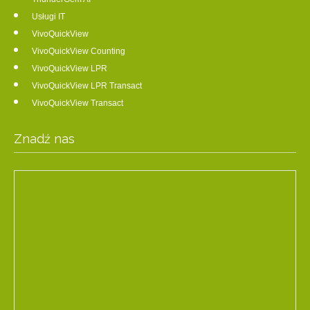
Usługi IT
VivoQuickView
VivoQuickView Counting
VivoQuickView LPR
VivoQuickView LPR Transact
VivoQuickView Transact
Znadź nas