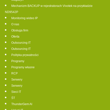
Mechanizm BACKUP w rejestratorach Vivotek na przykładzie
ND9542P
Monitoring wideo IP
O nas
Obsługa firm
Oferta
Outsourcing IT
Outsourcing IT
Polityka prywatności
Programy
Programy własne
RCP
Serwery
Serwery
Sieci IT
ŚT
ThunderGem AI