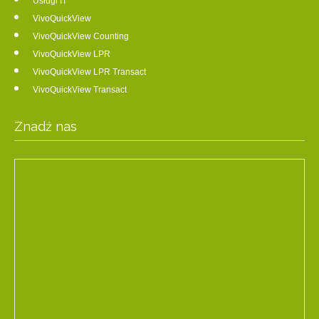
Usługi IT
VivoQuickView
VivoQuickView Counting
VivoQuickView LPR
VivoQuickView LPR Transact
VivoQuickView Transact
Znadź nas