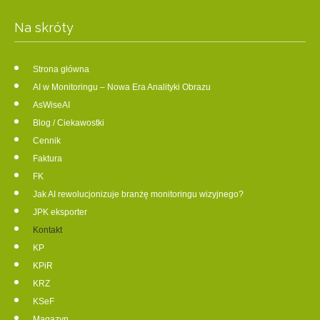
Na skróty
Strona główna
AI w Monitoringu – Nowa Era Analityki Obrazu
AsWiseAI
Blog / Ciekawostki
Cennik
Faktura
FK
Jak AI rewolucjonizuje branżę monitoringu wizyjnego?
JPK eksporter
Kontakt
KP
KPiR
KRZ
KSeF
Magazyn