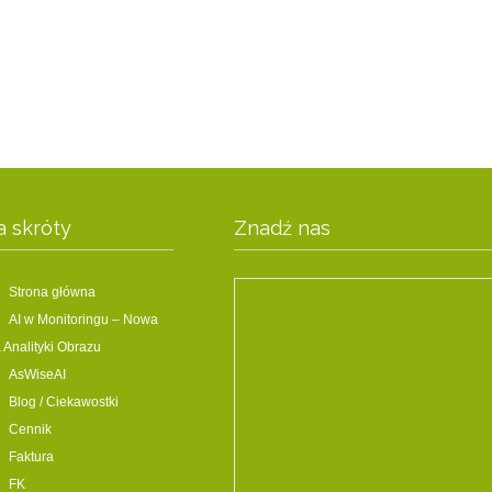
a skróty
Znadź nas
Strona główna
AI w Monitoringu – Nowa
 Analityki Obrazu
AsWiseAI
Blog / Ciekawostki
Cennik
Faktura
FK