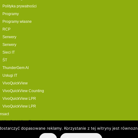
Polityka prywatności
Programy
Programy własne
RCP
Serwery
Serwery
Sieci IT
ŚT
ThunderGem AI
Usługi IT
VivoQuickView
VivoQuickView Counting
VivoQuickView LPR
VivoQuickView LPR
nsact
VivoQuickView Transact
i dostarczyć dopasowane reklamy. Korzystanie z tej witryny jest równo