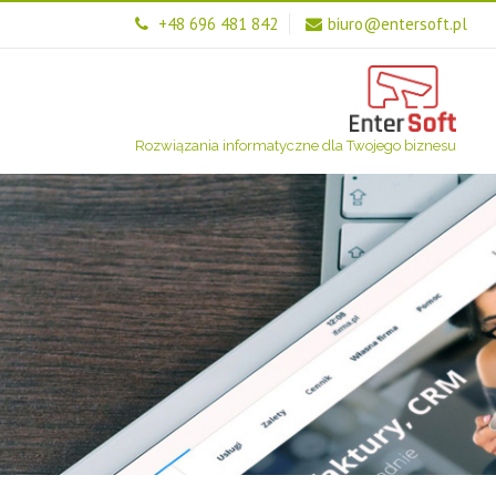
+48 696 481 842
biuro@entersoft.pl
Rozwiązania informatyczne dla Twojego biznesu