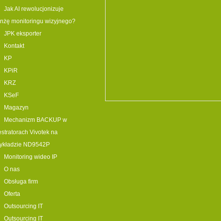
Jak AI rewolucjonizuje
nżę monitoringu wizyjnego?
JPK eksporter
Kontakt
KP
KPiR
KRZ
KSeF
Magazyn
Mechanizm BACKUP w
estratorach Vivotek na
zykładzie ND9542P
Monitoring wideo IP
O nas
Obsługa firm
Oferta
Outsourcing IT
Outsourcing IT