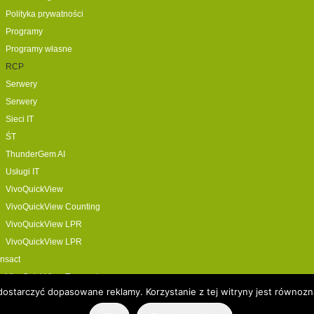
Polityka prywatności
Programy
Programy własne
RCP
Serwery
Serwery
Sieci IT
ŚT
ThunderGem AI
Usługi IT
VivoQuickView
VivoQuickView Counting
VivoQuickView LPR
VivoQuickView LPR
nsact
VivoQuickView Transact
i dostarczyć dopasowane reklamy. Korzystanie z tej witryny jest równo