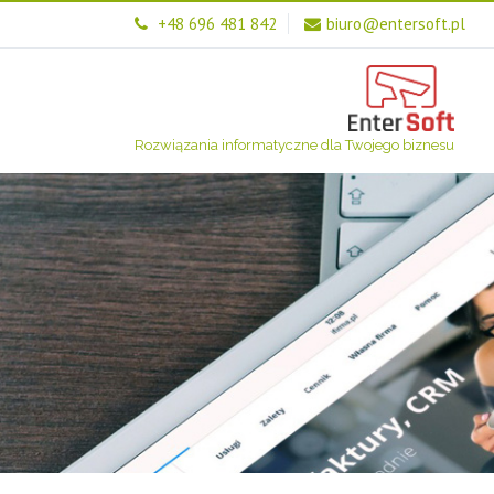
+48 696 481 842
biuro@entersoft.pl
Rozwiązania informatyczne dla Twojego biznesu