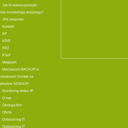
Jak AI rewolucjonizuje
nżę monitoringu wizyjnego?
JPK eksporter
Kontakt
KP
KPiR
KRZ
KSeF
Magazyn
Mechanizm BACKUP w
estratorach Vivotek na
zykładzie ND9542P
Monitoring wideo IP
O nas
Obsługa firm
Oferta
Outsourcing IT
Outsourcing IT