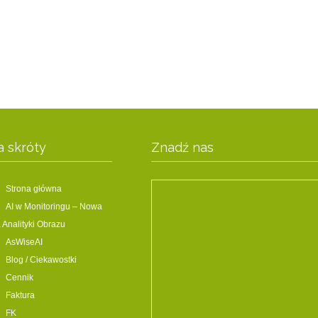
a skróty
Znadź nas
Strona główna
AI w Monitoringu – Nowa
 Analityki Obrazu
AsWiseAI
Blog / Ciekawostki
Cennik
Faktura
FK