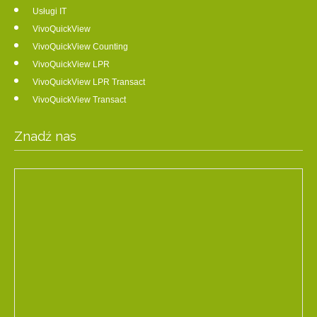
Usługi IT
VivoQuickView
VivoQuickView Counting
VivoQuickView LPR
VivoQuickView LPR Transact
VivoQuickView Transact
Znadź nas