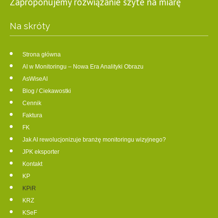
Zaproponujemy rozwiązanie szyte na miarę
Na skróty
Strona główna
AI w Monitoringu – Nowa Era Analityki Obrazu
AsWiseAI
Blog / Ciekawostki
Cennik
Faktura
FK
Jak AI rewolucjonizuje branżę monitoringu wizyjnego?
JPK eksporter
Kontakt
KP
KPiR
KRZ
KSeF