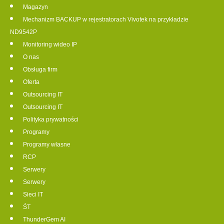
Magazyn
Mechanizm BACKUP w rejestratorach Vivotek na przykładzie
ND9542P
Monitoring wideo IP
O nas
Obsługa firm
Oferta
Outsourcing IT
Outsourcing IT
Polityka prywatności
Programy
Programy własne
RCP
Serwery
Serwery
Sieci IT
ŚT
ThunderGem AI