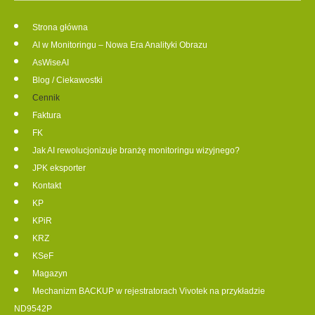
Strona główna
AI w Monitoringu – Nowa Era Analityki Obrazu
AsWiseAI
Blog / Ciekawostki
Cennik
Faktura
FK
Jak AI rewolucjonizuje branżę monitoringu wizyjnego?
JPK eksporter
Kontakt
KP
KPiR
KRZ
KSeF
Magazyn
Mechanizm BACKUP w rejestratorach Vivotek na przykładzie
ND9542P