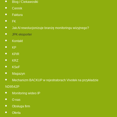
Blog / Ciekawostki
Cennik
Faktura
FK
Jak AI rewolucjonizuje branżę monitoringu wizyjnego?
JPK eksporter
Kontakt
KP
KPiR
KRZ
KSeF
Magazyn
Mechanizm BACKUP w rejestratorach Vivotek na przykładzie
ND9542P
Monitoring wideo IP
O nas
Obsługa firm
Oferta