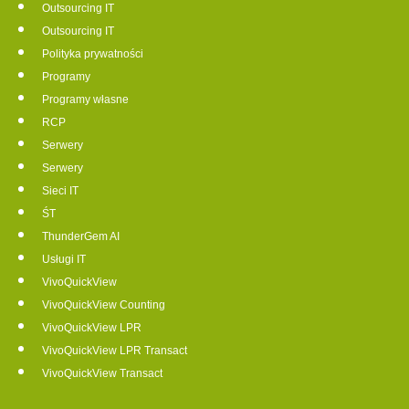
Outsourcing IT
Outsourcing IT
Polityka prywatności
Programy
Programy własne
RCP
Serwery
Serwery
Sieci IT
ŚT
ThunderGem AI
Usługi IT
VivoQuickView
VivoQuickView Counting
VivoQuickView LPR
VivoQuickView LPR Transact
VivoQuickView Transact