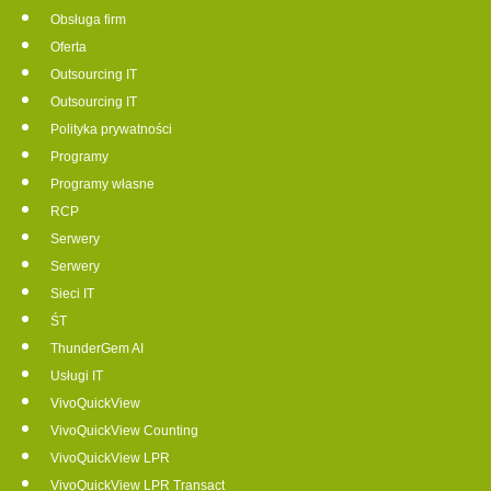
Obsługa firm
Oferta
Outsourcing IT
Outsourcing IT
Polityka prywatności
Programy
Programy własne
RCP
Serwery
Serwery
Sieci IT
ŚT
ThunderGem AI
Usługi IT
VivoQuickView
VivoQuickView Counting
VivoQuickView LPR
VivoQuickView LPR Transact