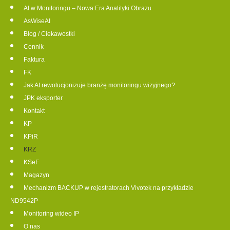
AI w Monitoringu – Nowa Era Analityki Obrazu
AsWiseAI
Blog / Ciekawostki
Cennik
Faktura
FK
Jak AI rewolucjonizuje branżę monitoringu wizyjnego?
JPK eksporter
Kontakt
KP
KPiR
KRZ
KSeF
Magazyn
Mechanizm BACKUP w rejestratorach Vivotek na przykładzie
ND9542P
Monitoring wideo IP
O nas