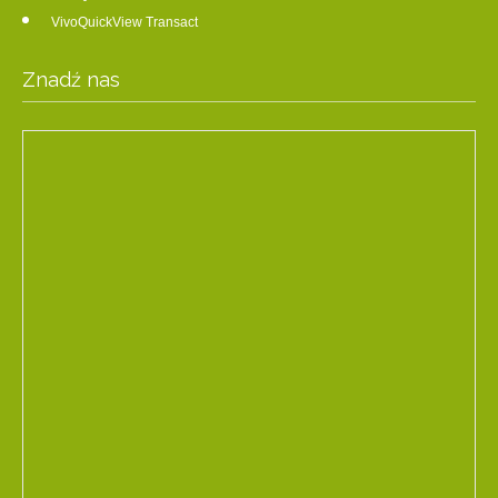
VivoQuickView Transact
Znadź nas